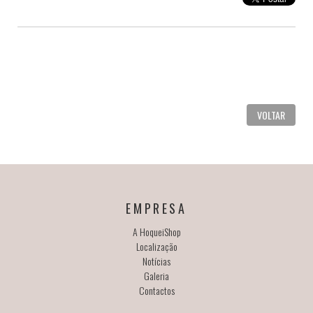
VOLTAR
EMPRESA
A HoqueiShop
Localização
Notícias
Galeria
Contactos